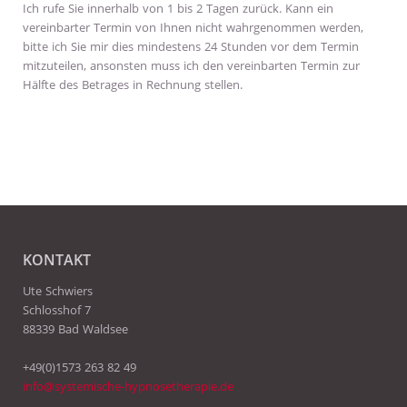
Ich rufe Sie innerhalb von 1 bis 2 Tagen zurück. Kann ein
vereinbarter Termin von Ihnen nicht wahrgenommen werden,
bitte ich Sie mir dies mindestens 24 Stunden vor dem Termin
mitzuteilen, ansonsten muss ich den vereinbarten Termin zur
Hälfte des Betrages in Rechnung stellen.
KONTAKT
Ute Schwiers
Schlosshof 7
88339 Bad Waldsee
+49(0)1573 263 82 49
info@systemische-hypnosetherapie.de