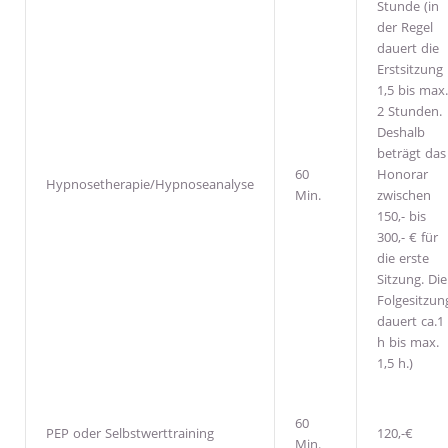
Stunde (in
der Regel
dauert die
Erstsitzung
1,5 bis max.
2 Stunden.
Deshalb
beträgt das
60
Honorar
Hypnosetherapie/Hypnoseanalyse
Min.
zwischen
150,- bis
300,- € für
die erste
Sitzung. Die
Folgesitzun
dauert ca.1
h bis max.
1,5 h.)
60
PEP oder Selbstwerttraining
120,-€
Min.